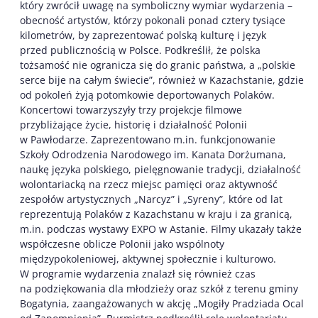
który zwrócił uwagę na symboliczny wymiar wydarzenia –
obecność artystów, którzy pokonali ponad cztery tysiące
kilometrów, by zaprezentować polską kulturę i język
przed publicznością w Polsce. Podkreślił, że polska
tożsamość nie ogranicza się do granic państwa, a „polskie
serce bije na całym świecie”, również w Kazachstanie, gdzie
od pokoleń żyją potomkowie deportowanych Polaków.
Koncertowi towarzyszyły trzy projekcje filmowe
przybliżające życie, historię i działalność Polonii
w Pawłodarze. Zaprezentowano m.in. funkcjonowanie
Szkoły Odrodzenia Narodowego im. Kanata Dorżumana,
naukę języka polskiego, pielęgnowanie tradycji, działalność
wolontariacką na rzecz miejsc pamięci oraz aktywność
zespołów artystycznych „Narcyz” i „Syreny”, które od lat
reprezentują Polaków z Kazachstanu w kraju i za granicą,
m.in. podczas wystawy EXPO w Astanie. Filmy ukazały także
współczesne oblicze Polonii jako wspólnoty
międzypokoleniowej, aktywnej społecznie i kulturowo.
W programie wydarzenia znalazł się również czas
na podziękowania dla młodzieży oraz szkół z terenu gminy
Bogatynia, zaangażowanych w akcję „Mogiły Pradziada Ocal