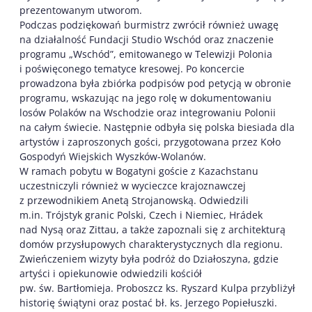
prezentowanym utworom.
Podczas podziękowań burmistrz zwrócił również uwagę
na działalność Fundacji Studio Wschód oraz znaczenie
programu „Wschód”, emitowanego w Telewizji Polonia
i poświęconego tematyce kresowej. Po koncercie
prowadzona była zbiórka podpisów pod petycją w obronie
programu, wskazując na jego rolę w dokumentowaniu
losów Polaków na Wschodzie oraz integrowaniu Polonii
na całym świecie. Następnie odbyła się polska biesiada dla
artystów i zaproszonych gości, przygotowana przez Koło
Gospodyń Wiejskich Wyszków-Wolanów.
W ramach pobytu w Bogatyni goście z Kazachstanu
uczestniczyli również w wycieczce krajoznawczej
z przewodnikiem Anetą Strojanowską. Odwiedzili
m.in. Trójstyk granic Polski, Czech i Niemiec, Hrádek
nad Nysą oraz Zittau, a także zapoznali się z architekturą
domów przysłupowych charakterystycznych dla regionu.
Zwieńczeniem wizyty była podróż do Działoszyna, gdzie
artyści i opiekunowie odwiedzili kościół
pw. św. Bartłomieja. Proboszcz ks. Ryszard Kulpa przybliżył
historię świątyni oraz postać bł. ks. Jerzego Popiełuszki.