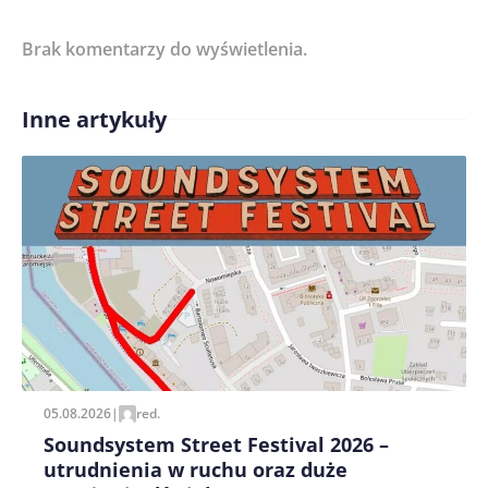
Brak komentarzy do wyświetlenia.
Imię/ Nick*
Inne artykuły
Treść komentarza*
Zapamiętaj moje dane w tej przeglądarce podczas
pisania kolejnych komentarzy.
05.08.2026
|
red.
Soundsystem Street Festival 2026 –
utrudnienia w ruchu oraz duże