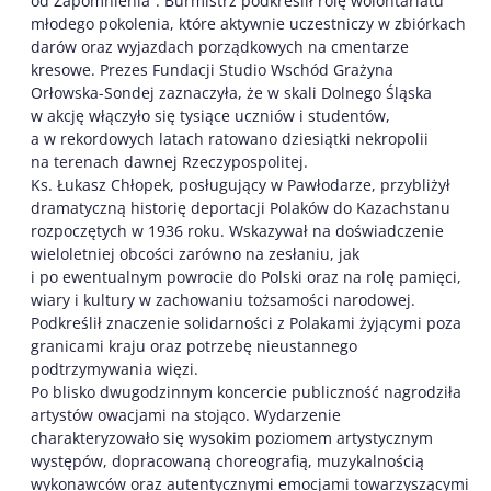
od Zapomnienia”. Burmistrz podkreślił rolę wolontariatu
młodego pokolenia, które aktywnie uczestniczy w zbiórkach
darów oraz wyjazdach porządkowych na cmentarze
kresowe. Prezes Fundacji Studio Wschód Grażyna
Orłowska-Sondej zaznaczyła, że w skali Dolnego Śląska
w akcję włączyło się tysiące uczniów i studentów,
a w rekordowych latach ratowano dziesiątki nekropolii
na terenach dawnej Rzeczypospolitej.
Ks. Łukasz Chłopek, posługujący w Pawłodarze, przybliżył
dramatyczną historię deportacji Polaków do Kazachstanu
rozpoczętych w 1936 roku. Wskazywał na doświadczenie
wieloletniej obcości zarówno na zesłaniu, jak
i po ewentualnym powrocie do Polski oraz na rolę pamięci,
wiary i kultury w zachowaniu tożsamości narodowej.
Podkreślił znaczenie solidarności z Polakami żyjącymi poza
granicami kraju oraz potrzebę nieustannego
podtrzymywania więzi.
Po blisko dwugodzinnym koncercie publiczność nagrodziła
artystów owacjami na stojąco. Wydarzenie
charakteryzowało się wysokim poziomem artystycznym
występów, dopracowaną choreografią, muzykalnością
wykonawców oraz autentycznymi emocjami towarzyszącymi