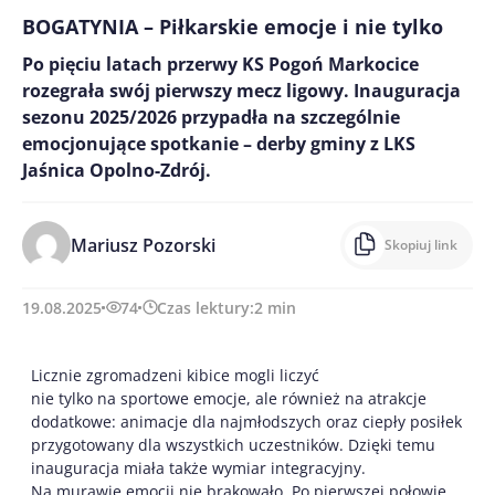
BOGATYNIA – Piłkarskie emocje i nie tylko
Po pięciu latach przerwy KS Pogoń Markocice
rozegrała swój pierwszy mecz ligowy. Inauguracja
sezonu 2025/2026 przypadła na szczególnie
emocjonujące spotkanie – derby gminy z LKS
Jaśnica Opolno-Zdrój.
Mariusz Pozorski
Skopiuj link
19.08.2025
74
Czas lektury:
2
min
Licznie zgromadzeni kibice mogli liczyć
nie tylko na sportowe emocje, ale również na atrakcje
dodatkowe: animacje dla najmłodszych oraz ciepły posiłek
przygotowany dla wszystkich uczestników. Dzięki temu
inauguracja miała także wymiar integracyjny.
Na murawie emocji nie brakowało.
Po pierwszej połowie