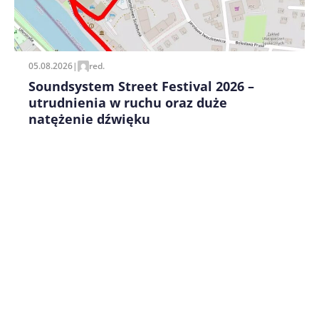
Zapamiętaj moje dane w tej przeglądarce podczas
pisania kolejnych komentarzy.
05.08.2026
|
red.
Soundsystem Street Festival 2026 –
utrudnienia w ruchu oraz duże
natężenie dźwięku