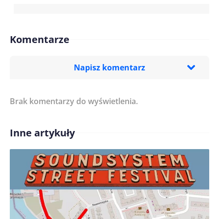
Komentarze
Napisz komentarz
Brak komentarzy do wyświetlenia.
Imię/ Nick*
Inne artykuły
Treść komentarza*