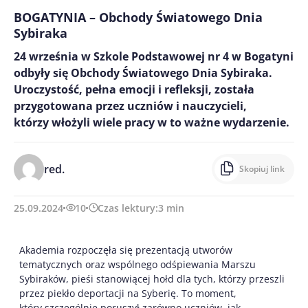
BOGATYNIA – Obchody Światowego Dnia
Sybiraka
24 września w Szkole Podstawowej nr 4 w Bogatyni
odbyły się Obchody Światowego Dnia Sybiraka.
Uroczystość, pełna emocji i refleksji, została
przygotowana przez uczniów i nauczycieli,
którzy włożyli wiele pracy w to ważne wydarzenie.
red.
Skopiuj link
25.09.2024
10
Czas lektury:
3
min
Akademia rozpoczęła się prezentacją utworów
tematycznych oraz wspólnego odśpiewania Marszu
Sybiraków, pieśi stanowiącej hołd dla tych, którzy przeszli
przez piekło deportacji na Syberię. To moment,
który szczególnie poruszył zarówno uczniów, jak