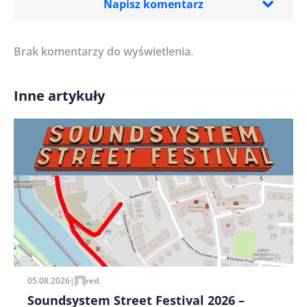
Napisz komentarz
Brak komentarzy do wyświetlenia.
Imię/ Nick*
Inne artykuły
Treść komentarza*
Zapamiętaj moje dane w tej przeglądarce podczas
pisania kolejnych komentarzy.
05.08.2026
|
red.
Soundsystem Street Festival 2026 –