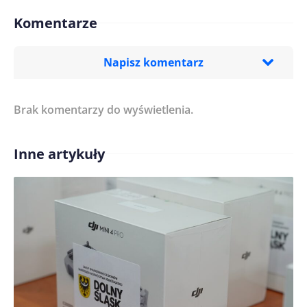
Komentarze
Napisz komentarz
Brak komentarzy do wyświetlenia.
Imię/ Nick*
Inne artykuły
Treść komentarza*
Zapamiętaj moje dane w tej przeglądarce podczas
pisania kolejnych komentarzy.