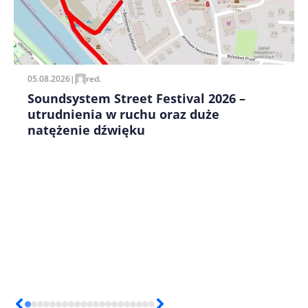
Zapamiętaj moje dane w tej przeglądarce podczas
pisania kolejnych komentarzy.
05.08.2026
|
red.
Soundsystem Street Festival 2026 –
utrudnienia w ruchu oraz duże
natężenie dźwięku