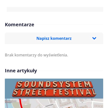
Komentarze
Napisz komentarz
Brak komentarzy do wyświetlenia.
Imię/ Nick*
Inne artykuły
Treść komentarza*