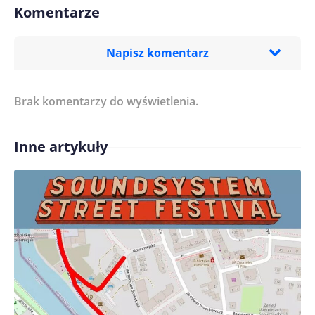
Komentarze
Napisz komentarz
Brak komentarzy do wyświetlenia.
Imię/ Nick*
Inne artykuły
Treść komentarza*
Zapamiętaj moje dane w tej przeglądarce podczas
pisania kolejnych komentarzy.