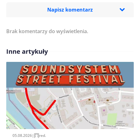
Napisz komentarz
Brak komentarzy do wyświetlenia.
Imię/ Nick*
Inne artykuły
Treść komentarza*
Zapamiętaj moje dane w tej przeglądarce podczas
pisania kolejnych komentarzy.
05.08.2026
|
red.