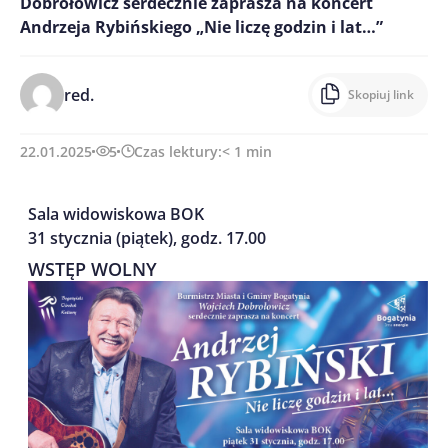
Dobrołowicz serdecznie zaprasza na koncert
Andrzeja Rybińskiego „Nie liczę godzin i lat…”
red.
Skopiuj link
22.01.2025
5
Czas lektury:
< 1
min
Sala widowiskowa BOK
31 stycznia (piątek), godz. 17.00
WSTĘP WOLNY