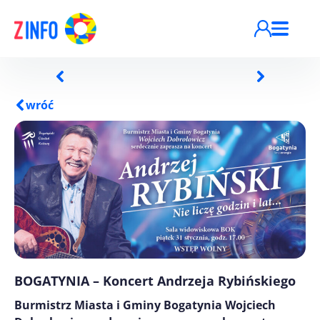
Przejdź do treści
wróć
BOGATYNIA – Koncert Andrzeja Rybińskiego
Burmistrz Miasta i Gminy Bogatynia Wojciech