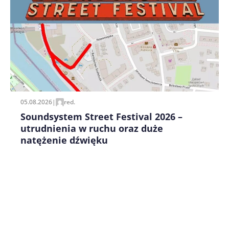
Zapamiętaj moje dane w tej przeglądarce podczas
pisania kolejnych komentarzy.
05.08.2026
|
red.
Soundsystem Street Festival 2026 –
utrudnienia w ruchu oraz duże
natężenie dźwięku