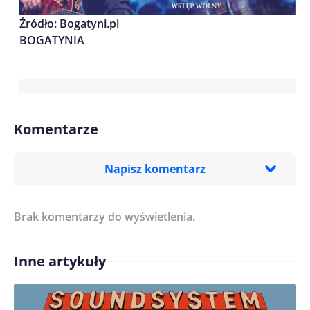
Źródło: Bogatyni.pl
BOGATYNIA
Komentarze
Napisz komentarz
Brak komentarzy do wyświetlenia.
Imię/ Nick*
Inne artykuły
Treść komentarza*