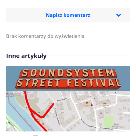
Napisz komentarz
Brak komentarzy do wyświetlenia.
Imię/ Nick*
Inne artykuły
Treść komentarza*
Zapamiętaj moje dane w tej przeglądarce podczas
pisania kolejnych komentarzy.