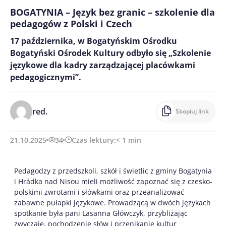
BOGATYNIA – Język bez granic – szkolenie dla
pedagogów z Polski i Czech
17 października, w Bogatyńskim Ośrodku
Bogatyński Ośrodek Kultury odbyło się „Szkolenie
językowe dla kadry zarządzającej placówkami
pedagogicznymi”.
red.
Skopiuj link
21.10.2025
34
Czas lektury:
< 1
min
Pedagodzy z przedszkoli, szkół i świetlic z gminy Bogatynia
i Hrádka nad Nisou mieli możliwość zapoznać się z czesko-
polskimi zwrotami i słówkami oraz przeanalizować
zabawne pułapki językowe. Prowadzącą w dwóch językach
spotkanie była pani Lasanna Główczyk, przybliżając
zwyczaje, pochodzenie słów i przenikanie kultur