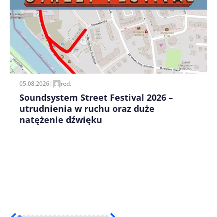
Zapamiętaj moje dane w tej przeglądarce podczas
pisania kolejnych komentarzy.
05.08.2026
|
red.
Soundsystem Street Festival 2026 –
utrudnienia w ruchu oraz duże
natężenie dźwięku