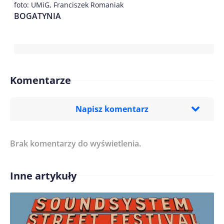
foto: UMiG, Franciszek Romaniak
BOGATYNIA
Komentarze
Napisz komentarz
Brak komentarzy do wyświetlenia.
Imię/ Nick*
Inne artykuły
Treść komentarza*