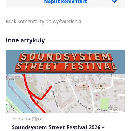
Napisz komentarz
Brak komentarzy do wyświetlenia.
Imię/ Nick*
Inne artykuły
Treść komentarza*
Zapamiętaj moje dane w tej przeglądarce podczas
pisania kolejnych komentarzy.
05.08.2026
|
red.
Soundsystem Street Festival 2026 –