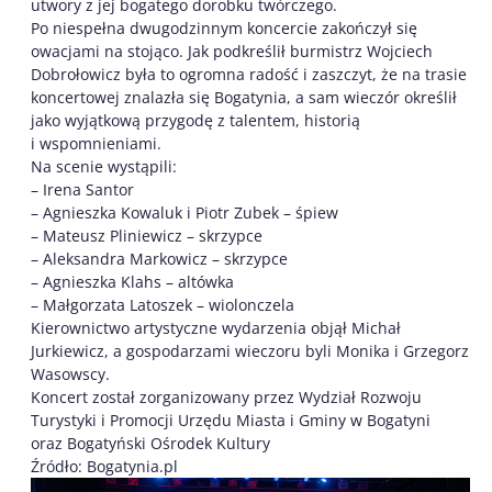
utwory z jej bogatego dorobku twórczego.
Po niespełna dwugodzinnym koncercie zakończył się
owacjami na stojąco. Jak podkreślił burmistrz Wojciech
Dobrołowicz była to ogromna radość i zaszczyt, że na trasie
koncertowej znalazła się Bogatynia, a sam wieczór określił
jako wyjątkową przygodę z talentem, historią
i wspomnieniami.
Na scenie wystąpili:
– Irena Santor
– Agnieszka Kowaluk i Piotr Zubek – śpiew
– Mateusz Pliniewicz – skrzypce
– Aleksandra Markowicz – skrzypce
– Agnieszka Klahs – altówka
– Małgorzata Latoszek – wiolonczela
Kierownictwo artystyczne wydarzenia objął Michał
Jurkiewicz, a gospodarzami wieczoru byli Monika i Grzegorz
Wasowscy.
Koncert został zorganizowany przez Wydział Rozwoju
Turystyki i Promocji Urzędu Miasta i Gminy w Bogatyni
oraz Bogatyński Ośrodek Kultury
Źródło: Bogatynia.pl