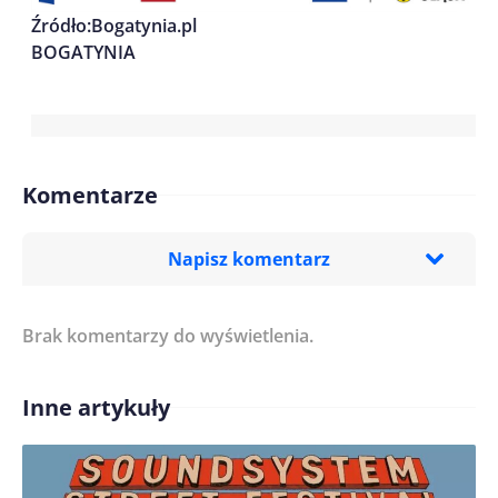
Źródło:Bogatynia.pl
BOGATYNIA
Komentarze
Napisz komentarz
Brak komentarzy do wyświetlenia.
Imię/ Nick*
Inne artykuły
Treść komentarza*