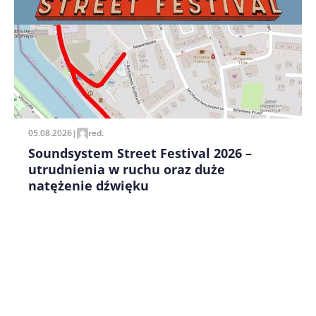
Zapamiętaj moje dane w tej przeglądarce podczas
pisania kolejnych komentarzy.
05.08.2026
|
red.
Soundsystem Street Festival 2026 –
utrudnienia w ruchu oraz duże
natężenie dźwięku