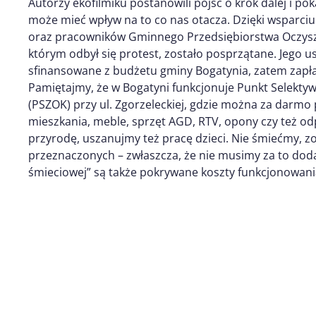
Autorzy ekofilmiku postanowili pójść o krok dalej i p
może mieć wpływ na to co nas otacza. Dzięki wsparciu
oraz pracowników Gminnego Przedsiębiorstwa Oczyszcza
którym odbył się protest, zostało posprzątane. Jego usu
sfinansowane z budżetu gminy Bogatynia, zatem zapł
Pamiętajmy, że w Bogatyni funkcjonuje Punkt Selek
(PSZOK) przy ul. Zgorzeleckiej, gdzie można za darm
mieszkania, meble, sprzęt AGD, RTV, opony czy też o
przyrodę, uszanujmy też pracę dzieci. Nie śmiećmy, 
przeznaczonych – zwłaszcza, że nie musimy za to dod
śmieciowej” są także pokrywane koszty funkcjonowan