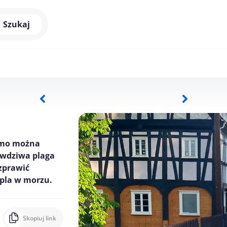
Szukaj
armo można
rawdziwa plaga
zprawić
opla w morzu.
Skopiuj link