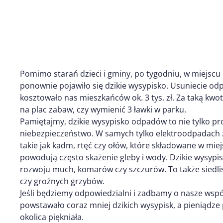
Pomimo starań dzieci i gminy, po tygodniu, w miejs
ponownie pojawiło się dzikie wysypisko. Usuniecie od
kosztowało nas mieszkańców ok. 3 tys. zł. Za taką kw
na plac zabaw, czy wymienić 3 ławki w parku.
Pamiętajmy, dzikie wysypisko odpadów to nie tylko p
niebezpieczeństwo. W samych tylko elektroodpadach z
takie jak kadm, rtęć czy ołów, które składowane w mi
powodują często skażenie gleby i wody. Dzikie wysypi
rozwoju much, komarów czy szczurów. To także siedli
czy groźnych grzybów.
Jeśli będziemy odpowiedzialni i zadbamy o nasze wsp
powstawało coraz mniej dzikich wysypisk, a pieniądze
okolica piękniała.