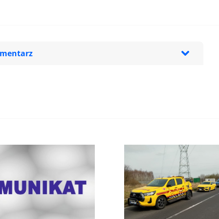
omentarz