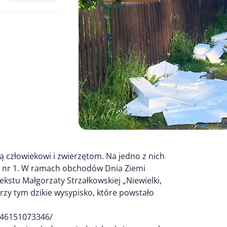
ją człowiekowi i zwierzętom. Na jedno z nich
j nr 1. W ramach obchodów Dnia Ziemi
kstu Małgorzaty Strzałkowskiej „Niewielki,
przy tym dzikie wysypisko, które powstało
846151073346/