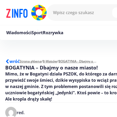
Przejdź do treści
Wiadomości
Sport
Rozrywka
wróć
Strona główna
/
8-Wpisów
/
BOGATYNIA - Dbajmy o nasze miasto!
BOGATYNIA – Dbajmy o nasze miasto!
Mimo, że w Bogatyni działa PSZOK, do którego za d
przywieźć swoje śmieci, dzikie wysypiska to wciąż p
w naszej gminie. Z tym problemem postanowili się ro
uczniowie bogatyńskiej „Jedynki”. Ktoś powie – to kr
Ale kropla drąży skałę!
red.