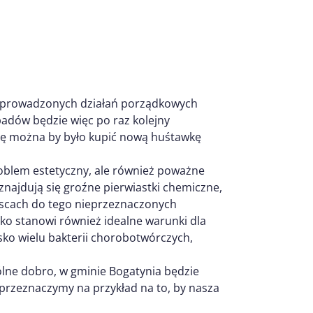
cu prowadzonych działań porządkowych
padów będzie więc po raz kolejny
otę można by było kupić nową huśtawkę
roblem estetyczny, ale również poważne
najdują się groźne pierwiastki chemiczne,
ejscach do tego nieprzeznaczonych
sko stanowi również idealne warunki dla
sko wielu bakterii chorobotwórczych,
ólne dobro, w gminie Bogatynia będzie
 przeznaczymy na przykład na to, by nasza