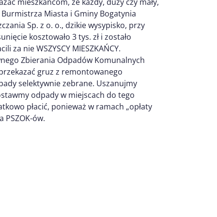
okazać mieszkańcom, że każdy, duży czy mały,
 Burmistrza Miasta i Gminy Bogatynia
nia Sp. z o. o., dzikie wysypisko, przy
nięcie kosztowało 3 tys. zł i zostało
acili za nie WSZYSCY MIESZKAŃCY.
tywnego Zbierania Odpadów Komunalnych
o przekazać gruz z remontowanego
dpady selektywnie zebrane. Uszanujmy
zostawmy odpady w miejscach do tego
atkowo płacić, ponieważ w ramach „opłaty
ia PSZOK-ów.