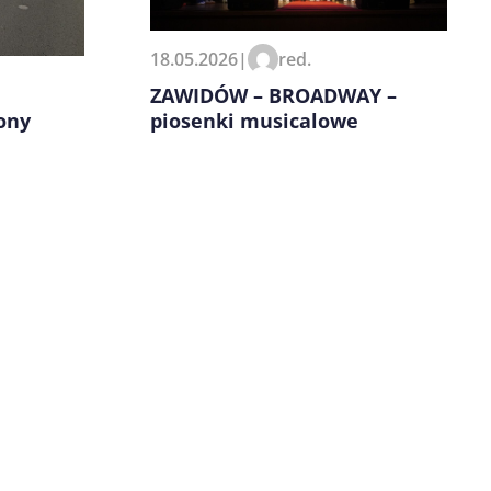
18.05.2026
|
red.
ZAWIDÓW – BROADWAY –
ony
piosenki musicalowe