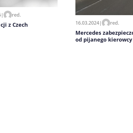
zeglądarce podczas pisania
6
|
red.
16.03.2024
|
red.
cji z Czech
Mercedes zabezpiecz
od pijanego kierowcy