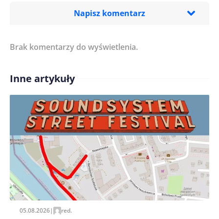
Napisz komentarz
Brak komentarzy do wyświetlenia.
Imię/ Nick*
Inne artykuły
Treść komentarza*
Zapamiętaj moje dane w tej przeglądarce podczas
pisania kolejnych komentarzy.
05.08.2026
|
red.