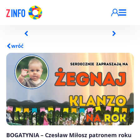
Przejdź do treści
wróć
BOGATYNIA – Czesław Miłosz patronem roku