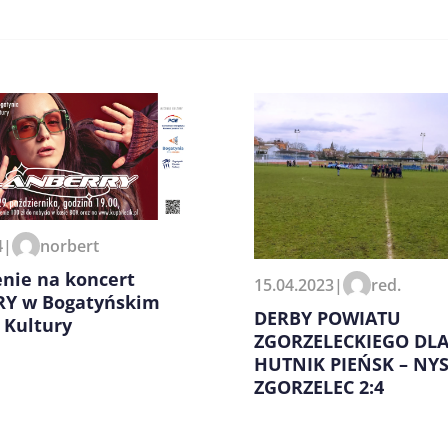
4
|
norbert
zeglądarce podczas pisania
enie na koncert
15.04.2023
|
red.
Y w Bogatyńskim
DERBY POWIATU
 Kultury
ZGORZELECKIEGO DLA
HUTNIK PIEŃSK – NY
ZGORZELEC 2:4