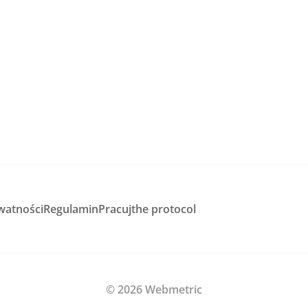
watności
Regulamin
Pracuj
the protocol
© 2026 Webmetric