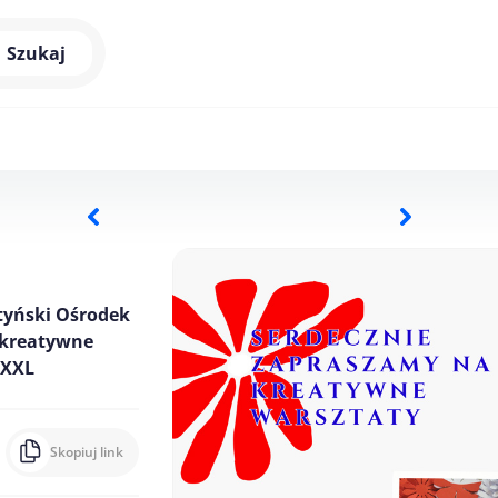
Szukaj
tyński Ośrodek
– kreatywne
 XXL
Skopiuj link