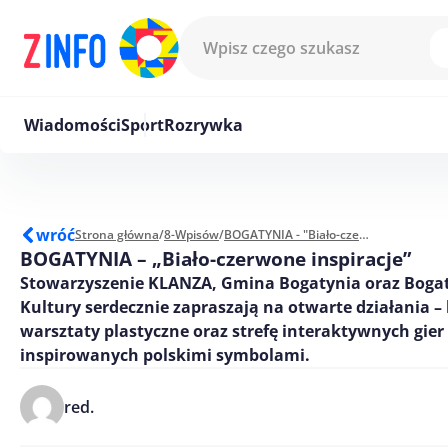
Przejdź do treści
Wiadomości
Sport
Rozrywka
wróć
Strona główna
/
8-Wpisów
/
BOGATYNIA - "Biało-czerwone inspiracje"
BOGATYNIA – „Biało-czerwone inspiracje”
Stowarzyszenie KLANZA, Gmina Bogatynia oraz Boga
Kultury serdecznie zapraszają na otwarte działania 
warsztaty plastyczne oraz strefę interaktywnych gier
inspirowanych polskimi symbolami.
red.