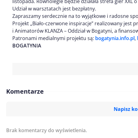
listopada. Równolegle będzie działała strefa gier XXL 
Udział w warsztatach jest bezpłatny.
Zapraszamy serdecznie na to wyjątkowe i radosne spo
Projekt „Biało-czerwone inspiracje” realizowany jest
i Animatorów KLANZA – Oddział w Bogatyni, a finans
Patronami medialnymi projektu są:
bogatynia.info.pl
,
BOGATYNIA
Komentarze
Napisz k
Brak komentarzy do wyświetlenia.
Imię/ Nick*