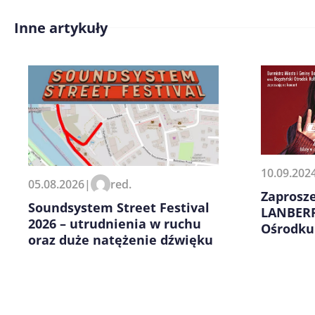
Inne artykuły
Treść komentarza*
10.09.202
Zapamiętaj moje dane w tej pr
05.08.2026
|
red.
kolejnych komentarzy.
Zaprosz
Soundsystem Street Festival
LANBERR
2026 – utrudnienia w ruchu
Ośrodku
oraz duże natężenie dźwięku