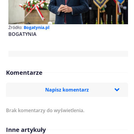
Źródło:
Bogatynia.pl
BOGATYNIA
Komentarze
Napisz komentarz
Brak komentarzy do wyświetlenia.
Imię/ Nick*
Inne artykuły
Treść komentarza*