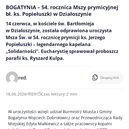
BOGATYNIA – 54. rocznica Mszy prymicyjnej
bł. ks. Popiełuszki w Działoszynie
14 czerwca, w kościele św. Bartłomieja
w Działoszynie, została odprawiona uroczysta
Msza Św. w 54. rocznicę prymicji ks. Jerzego
Popiełuszki – legendarnego kapelana
„Solidarności”. Eucharystię sprawował proboszcz
parafii ks. Ryszard Kulpa.
red.
Skopiuj link
18.06.2026
29
Czas lektury:
2
min
W uroczystości wzięli udział Burmistrz Miasta i Gminy
Bogatynia Wojciech Dobrołowicz oraz Przewodnicząca Rady
Miejskiej Edyta Małkiewicz a także pracownicy kopalni