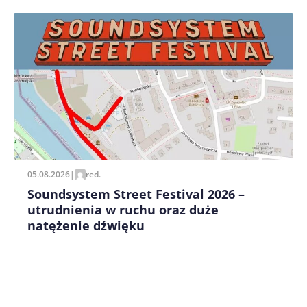
Zapamiętaj moje dane w tej przeglądarce podczas
pisania kolejnych komentarzy.
05.08.2026
|
red.
Soundsystem Street Festival 2026 –
utrudnienia w ruchu oraz duże
natężenie dźwięku