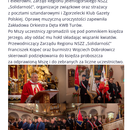
i elektrowni, Zarząd Regionu Jeleniogórskiego NSZZ
„Solidarność”, organizacje związkowe oraz strażacy
z pocztami sztandarowymi i Zgorzelecki Klub Gazety
Polskiej. Oprawę muzyczną uroczystości zapewniła
Zakładowa Orkiestra Dęta KWB Turów.
Po Mszy uczestnicy zgromadzili się pod pomnikiem księdza
Jerzego, aby oddać mu hołd składając wiązanki kwiatów.
Przewodniczący Zarządu Regionu NSZZ „Solidarność”
Franciszek Kopeć oraz burmistrz Wojciech Dobrołowicz
skierowali podziękowania do księdza proboszcza
za odprawioną Mszę i do zebranych za liczne uczestnictwo.