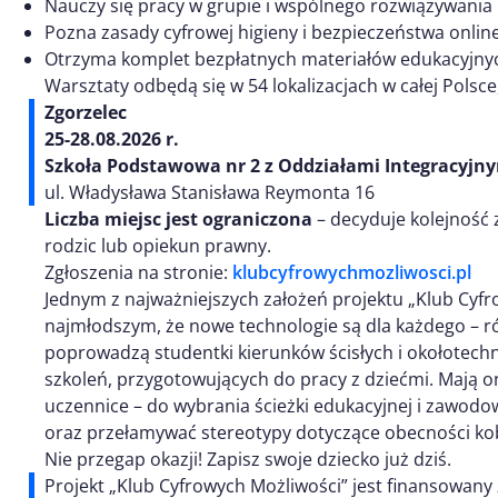
Nauczy się pracy w grupie i wspólnego rozwiązywani
Pozna zasady cyfrowej higieny i bezpieczeństwa online
Otrzyma komplet bezpłatnych materiałów edukacyjnych 
Warsztaty odbędą się w 54 lokalizacjach w całej Polsc
Zgorzelec
25-28.08.2026 r.
Szkoła Podstawowa nr 2 z Oddziałami Integracyjn
ul. Władysława Stanisława Reymonta 16
Liczba miejsc jest ograniczona
– decyduje kolejność 
rodzic lub opiekun prawny.
Zgłoszenia na stronie:
klubcyfrowychmozliwosci.pl
Jednym z najważniejszych założeń projektu „Klub Cyfr
najmłodszym, że nowe technologie są dla każdego – ró
poprowadzą studentki kierunków ścisłych i okołotechno
szkoleń, przygotowujących do pracy z dziećmi. Mają o
uczennice – do wybrania ścieżki edukacyjnej i zawodow
oraz przełamywać stereotypy dotyczące obecności kobi
Nie przegap okazji! Zapisz swoje dziecko już dziś.
Projekt „Klub Cyfrowych Możliwości” jest finansowany