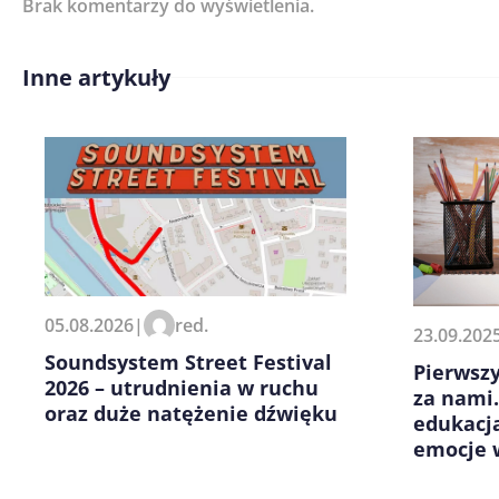
Brak komentarzy do wyświetlenia.
Imię/ Nick*
Inne artykuły
Treść komentarza*
Zapamiętaj moje dane w tej pr
05.08.2026
|
red.
23.09.202
kolejnych komentarzy.
Soundsystem Street Festival
Pierwszy
2026 – utrudnienia w ruchu
za nami
oraz duże natężenie dźwięku
edukacj
emocje 