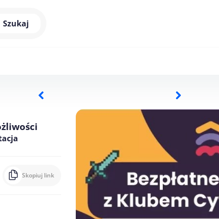
Szukaj
żliwości
tacja
Skopiuj link