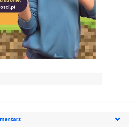
omentarz