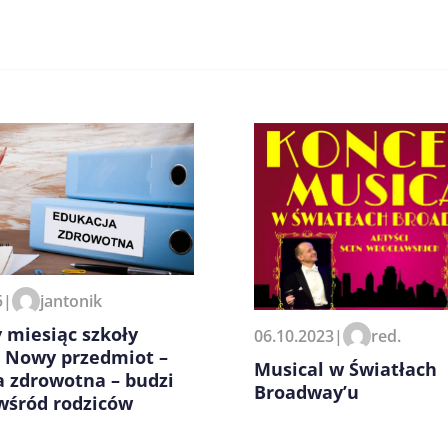
zeglądarce podczas pisania
5
|
jantonik
 miesiąc szkoły
06.10.2023
|
red.
. Nowy przedmiot –
Musical w Światłach
a zdrowotna – budzi
Broadway’u
wśród rodziców