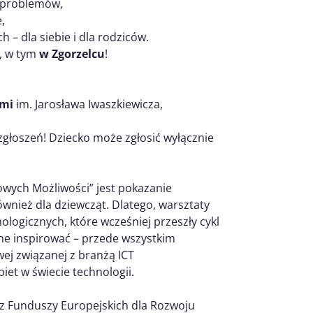
a problemów,
,
– dla siebie i dla rodziców.
e, w tym
w Zgorzelcu
!
ymi
im. Jarosława Iwaszkiewicza,
zgłoszeń! Dziecko może zgłosić wyłącznie
owych Możliwości” jest pokazanie
wnież dla dziewcząt. Dlatego, warsztaty
logicznych, które wcześniej przeszły cykl
ne inspirować – przede wszystkim
ej związanej z branżą ICT
et w świecie technologii.
 z Funduszy Europejskich dla Rozwoju