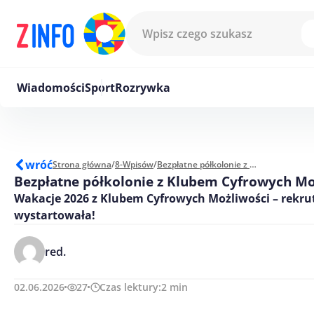
Przejdź do treści
Wiadomości
Sport
Rozrywka
wróć
Strona główna
/
8-Wpisów
/
Bezpłatne półkolonie z Klubem Cyfrowych Możliwości
Bezpłatne półkolonie z Klubem Cyfrowych Mo
Wakacje 2026 z Klubem Cyfrowych Możliwości – rekru
wystartowała!
red.
02.06.2026
27
Czas lektury:
2
min