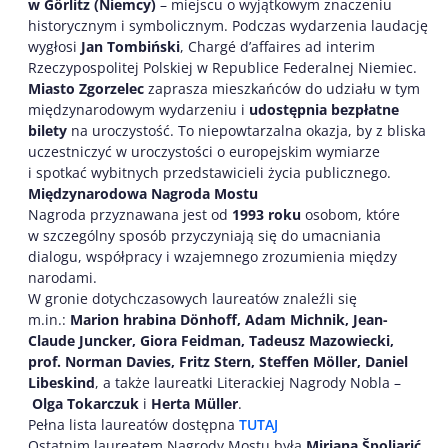
w Görlitz (Niemcy)
– miejscu o wyjątkowym znaczeniu
historycznym i symbolicznym. Podczas wydarzenia laudację
wygłosi
Jan Tombiński
, Chargé d’affaires ad interim
Rzeczypospolitej Polskiej w Republice Federalnej Niemiec.
Miasto Zgorzelec
zaprasza mieszkańców do udziału w tym
międzynarodowym wydarzeniu i
udostępnia
bezpłatne
bilety
na uroczystość. To niepowtarzalna okazja, by z bliska
uczestniczyć w uroczystości o europejskim wymiarze
i spotkać wybitnych przedstawicieli życia publicznego.
Międzynarodowa Nagroda Mostu
Nagroda przyznawana jest od
1993 roku
osobom, które
w szczególny sposób przyczyniają się do umacniania
dialogu, współpracy i wzajemnego zrozumienia między
narodami.
W gronie dotychczasowych laureatów znaleźli się
m.in.:
Marion hrabina Dönhoff, Adam Michnik, Jean-
Claude Juncker, Giora Feidman, Tadeusz Mazowiecki,
prof. Norman Davies, Fritz Stern, Steffen Möller, Daniel
Libeskind
, a także laureatki Literackiej Nagrody Nobla –
Olga Tokarczuk
i
Herta Müller
.
Pełna lista laureatów dostępna
TUTAJ
Ostatnim laureatem Nagrody Mostu była
Mirjana Špoljarić