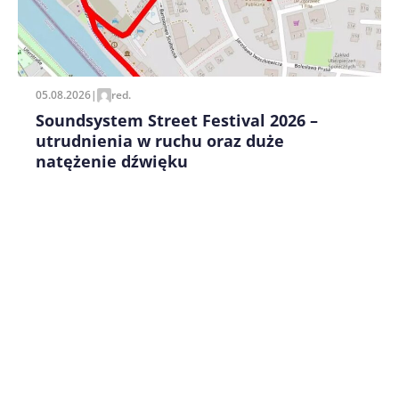
Zapamiętaj moje dane w tej przeglądarce podczas
pisania kolejnych komentarzy.
05.08.2026
|
red.
Soundsystem Street Festival 2026 –
utrudnienia w ruchu oraz duże
natężenie dźwięku