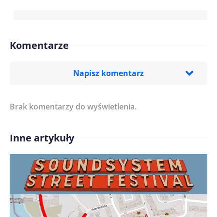
Komentarze
Napisz komentarz
Brak komentarzy do wyświetlenia.
Imię/ Nick*
Inne artykuły
Treść komentarza*