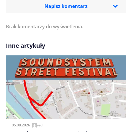
Napisz komentarz
Brak komentarzy do wyświetlenia.
Imię/ Nick*
Inne artykuły
Treść komentarza*
Zapamiętaj moje dane w tej przeglądarce podczas
pisania kolejnych komentarzy.
05.08.2026
|
red.