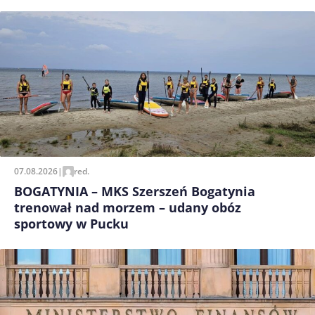
07.08.2026
|
red.
BOGATYNIA – MKS Szerszeń Bogatynia
trenował nad morzem – udany obóz
sportowy w Pucku