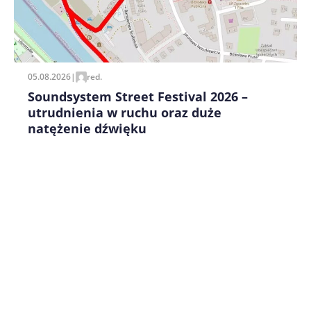
Zapamiętaj moje dane w tej przeglądarce podczas
pisania kolejnych komentarzy.
05.08.2026
|
red.
Soundsystem Street Festival 2026 –
utrudnienia w ruchu oraz duże
natężenie dźwięku