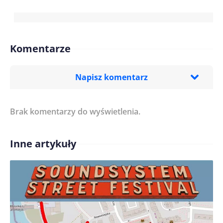
Komentarze
Napisz komentarz
Brak komentarzy do wyświetlenia.
Imię/ Nick*
Inne artykuły
Treść komentarza*