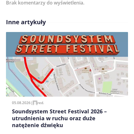
Brak komentarzy do wyświetlenia.
Imię/ Nick*
Inne artykuły
Treść komentarza*
Zapamiętaj moje dane w tej przeglądarce podczas
pisania kolejnych komentarzy.
05.08.2026
|
red.
Soundsystem Street Festival 2026 –
utrudnienia w ruchu oraz duże
natężenie dźwięku