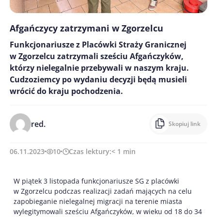
Afgańczycy zatrzymani w Zgorzelcu
Funkcjonariusze z Placówki Straży Granicznej
w Zgorzelcu zatrzymali sześciu Afgańczyków,
którzy nielegalnie przebywali w naszym kraju.
Cudzoziemcy po wydaniu decyzji będą musieli
wrócić do kraju pochodzenia.
red.
Skopiuj link
06.11.2023
10
Czas lektury:
< 1
min
W piątek 3 listopada funkcjonariusze SG z placówki
w Zgorzelcu podczas realizacji zadań mających na celu
zapobieganie nielegalnej migracji na terenie miasta
wylegitymowali sześciu Afgańczyków, w wieku od 18 do 34