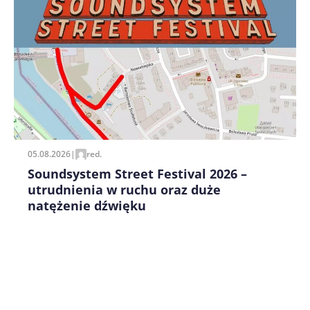
Zapamiętaj moje dane w tej przeglądarce podczas
pisania kolejnych komentarzy.
05.08.2026
|
red.
Soundsystem Street Festival 2026 –
utrudnienia w ruchu oraz duże
natężenie dźwięku