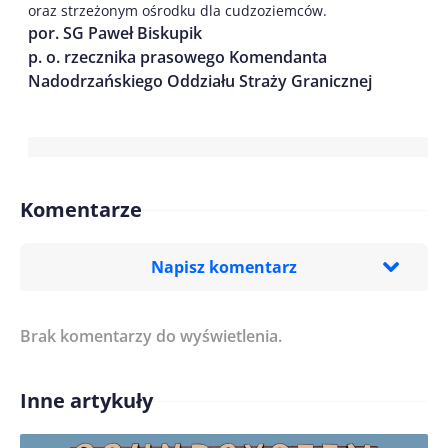
oraz strzeżonym ośrodku dla cudzoziemców.
por. SG Paweł Biskupik
p. o. rzecznika prasowego Komendanta
Nadodrzańskiego Oddziału Straży Granicznej
Komentarze
Napisz komentarz
Brak komentarzy do wyświetlenia.
Imię/ Nick*
Inne artykuły
Treść komentarza*