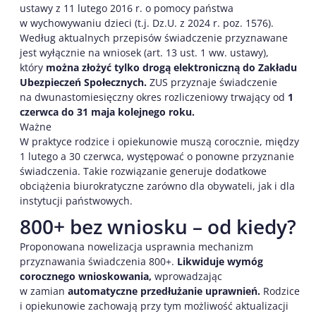
ustawy z 11 lutego 2016 r. o pomocy państwa
w wychowywaniu dzieci (t.j. Dz.U. z 2024 r. poz. 1576).
Według aktualnych przepisów świadczenie przyznawane
jest wyłącznie na wniosek (art. 13 ust. 1 ww. ustawy),
który
można złożyć tylko drogą elektroniczną do Zakładu
Ubezpieczeń Społecznych.
ZUS przyznaje świadczenie
na dwunastomiesięczny okres rozliczeniowy trwający od
1
czerwca do 31 maja kolejnego roku.
Ważne
W praktyce rodzice i opiekunowie muszą corocznie, między
1 lutego a 30 czerwca, występować o ponowne przyznanie
świadczenia. Takie rozwiązanie generuje dodatkowe
obciążenia biurokratyczne zarówno dla obywateli, jak i dla
instytucji państwowych.
800+ bez wniosku – od kiedy?
Proponowana nowelizacja usprawnia mechanizm
przyznawania świadczenia 800+.
Likwiduje wymóg
corocznego wnioskowania,
wprowadzając
w zamian
automatyczne przedłużanie uprawnień.
Rodzice
i opiekunowie zachowają przy tym możliwość aktualizacji