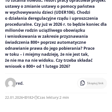
To totalna nowość: resort pracy opracował projekt
ustawy o zmianie ustawy o pomocy państwa
w wychowywaniu dzieci (UDER106). Chodzi
o działania deregulacyjne rządu i uproszczenia
proceduralne. Czy już w 2026 r. to będzie koniec dla
milionów rodzin uciążliwego obowiązku
i wnioskowania w zakresie przyznawania
świadczenia 800+ poprzez automatyczne
odnawianie prawa do jego pobierania? Prace
w toku – i miejmy nadzieję, że nie jest tak,
że nie ma na nie widoku. Czy trzeba składać
wniosek o 800+ od 1 lutego 2026?
red.
Skopiuj link
22.01.2026
182
Czas lektury:
2
min