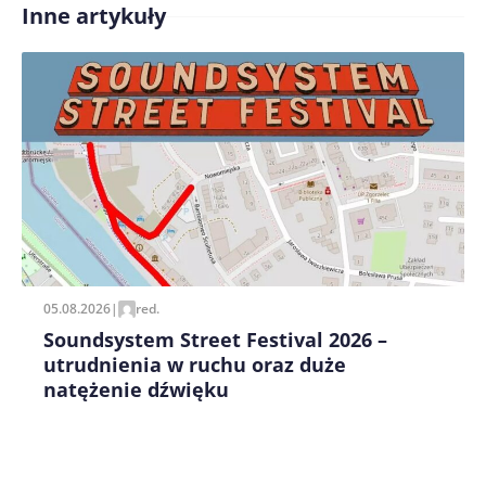
Inne artykuły
Treść komentarza*
Zapamiętaj moje dane w tej przeglądarce podczas
pisania kolejnych komentarzy.
05.08.2026
|
red.
Soundsystem Street Festival 2026 –
utrudnienia w ruchu oraz duże
natężenie dźwięku