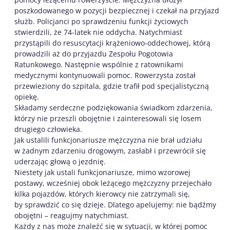
poszkodowanego w pozycji bezpiecznej i czekał na przyjazd
służb. Policjanci po sprawdzeniu funkcji życiowych
stwierdzili, że 74-latek nie oddycha. Natychmiast
przystąpili do resuscytacji krążeniowo-oddechowej, którą
prowadzili aż do przyjazdu Zespołu Pogotowia
Ratunkowego. Następnie wspólnie z ratownikami
medycznymi kontynuowali pomoc. Rowerzysta został
przewieziony do szpitala, gdzie trafił pod specjalistyczną
opiekę.
Składamy serdeczne podziękowania świadkom zdarzenia,
którzy nie przeszli obojętnie i zainteresowali się losem
drugiego człowieka.
Jak ustalili funkcjonariusze mężczyzna nie brał udziału
w żadnym zdarzeniu drogowym, zasłabł i przewrócił się
uderzając głową o jezdnię.
Niestety jak ustali funkcjonariusze, mimo wzorowej
postawy, wcześniej obok leżącego mężczyzny przejechało
kilka pojazdów, których kierowcy nie zatrzymali się,
by sprawdzić co się dzieje. Dlatego apelujemy: nie bądźmy
obojętni – reagujmy natychmiast.
Każdy z nas może znaleźć się w sytuacji, w której pomoc