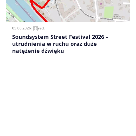
Zapamiętaj moje dane w tej przeglądarce podczas
pisania kolejnych komentarzy.
05.08.2026
|
red.
Soundsystem Street Festival 2026 –
utrudnienia w ruchu oraz duże
natężenie dźwięku