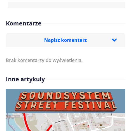
Komentarze
Napisz komentarz
Brak komentarzy do wyświetlenia.
Imię/ Nick*
Inne artykuły
Treść komentarza*