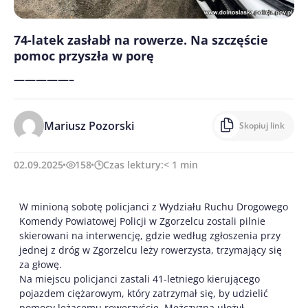
74-latek zasłabł na rowerze. Na szczęście
pomoc przyszła w porę
—————–
Mariusz Pozorski
Skopiuj link
02.09.2025
158
Czas lektury:
< 1
min
W minioną sobotę policjanci z Wydziału Ruchu Drogowego
Komendy Powiatowej Policji w Zgorzelcu zostali pilnie
skierowani na interwencję, gdzie według zgłoszenia przy
jednej z dróg w Zgorzelcu leży rowerzysta, trzymający się
za głowę.
Na miejscu policjanci zastali 41-letniego kierującego
pojazdem ciężarowym, który zatrzymał się, by udzielić
pomocy leżącemu rowerzyście. Mężczyzna ułożył