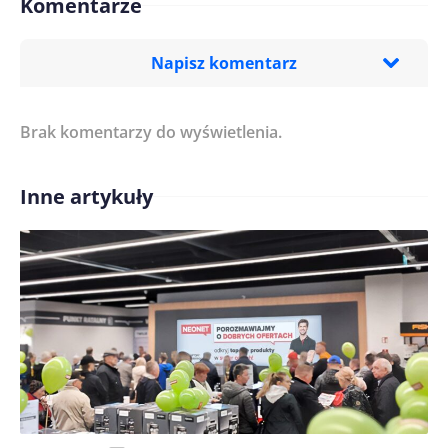
Komentarze
Napisz komentarz
Brak komentarzy do wyświetlenia.
Imię/ Nick*
Inne artykuły
Treść komentarza*
Zapamiętaj moje dane w tej przeglądarce podczas
pisania kolejnych komentarzy.