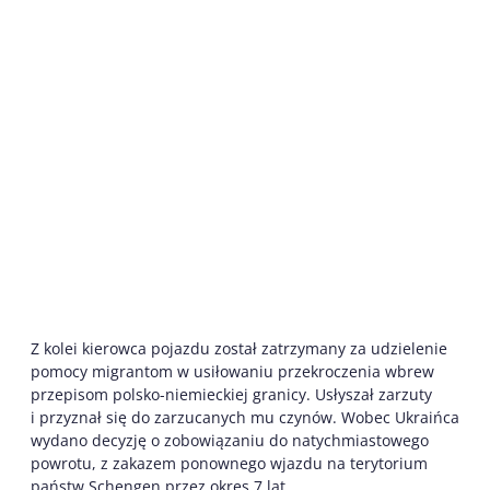
Z kolei kierowca pojazdu został zatrzymany za udzielenie
pomocy migrantom w usiłowaniu przekroczenia wbrew
przepisom polsko-niemieckiej granicy. Usłyszał zarzuty
i przyznał się do zarzucanych mu czynów. Wobec Ukraińca
wydano decyzję o zobowiązaniu do natychmiastowego
powrotu, z zakazem ponownego wjazdu na terytorium
państw Schengen przez okres 7 lat.