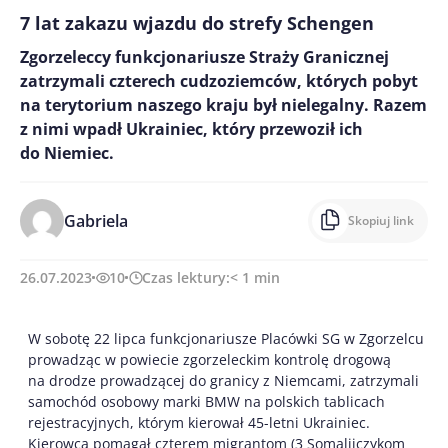
7 lat zakazu wjazdu do strefy Schengen
Zgorzeleccy funkcjonariusze Straży Granicznej
zatrzymali czterech cudzoziemców, których pobyt
na terytorium naszego kraju był nielegalny. Razem
z nimi wpadł Ukrainiec, który przewoził ich
do Niemiec.
Gabriela
Skopiuj link
26.07.2023
10
Czas lektury:
< 1
min
W sobotę 22 lipca funkcjonariusze Placówki SG w Zgorzelcu
prowadząc w powiecie zgorzeleckim kontrolę drogową
na drodze prowadzącej do granicy z Niemcami, zatrzymali
samochód osobowy marki BMW na polskich tablicach
rejestracyjnych, którym kierował 45-letni Ukrainiec.
Kierowca pomagał czterem migrantom (3 Somalijczykom