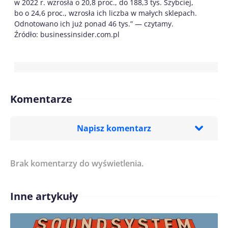
w 2022 r. wzrosła o 20,8 proc., do 188,3 tys. Szybciej,
bo o 24,6 proc., wzrosła ich liczba w małych sklepach.
Odnotowano ich już ponad 46 tys.” — czytamy.
Źródło: businessinsider.com.pl
Komentarze
Napisz komentarz
Brak komentarzy do wyświetlenia.
Imię/ Nick*
Inne artykuły
Treść komentarza*