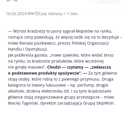
10.03.2023
9
Czas lektury:
< 1
min
— Wzrost kradzieży to jasny sygnał kłopotów na rynku,
rosnące ceny powodują, że więcej osób się na to decyduje –
mówi Renata Juszkiewicz, prezes Polskiej Organizacji
Handlu i Dystrybucji.
Jak podkreśla gazeta, „nowe zjawisko, które widać teraz
na rynku, to kradzieże produktów, które wcześniej
nie ginęły masowo”.
Chodzi — czytamy — „zwłaszcza
o podstawowe produkty spożywcze”. —
Za tym głównie
stoją osoby, które robią to z pewnego przymusu. Druga
kategoria to towary luksusowe – np. perfumy, drogie
alkohole, drobna elektronika itd. I za tymi kradzieżami
głównie stoją zorganizowane grupy przestępcze – mówi
Maciej Tygielski, dyrektor zarządzający Grupą SkipWish.