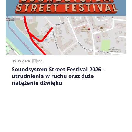
Zapamiętaj moje dane w tej przeglądarce podczas
pisania kolejnych komentarzy.
05.08.2026
|
red.
Soundsystem Street Festival 2026 –
utrudnienia w ruchu oraz duże
natężenie dźwięku