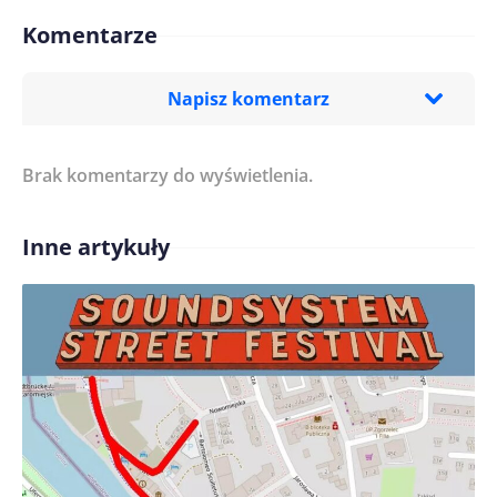
Komentarze
Napisz komentarz
Brak komentarzy do wyświetlenia.
Imię/ Nick*
Inne artykuły
Treść komentarza*
Zapamiętaj moje dane w tej przeglądarce podczas
pisania kolejnych komentarzy.