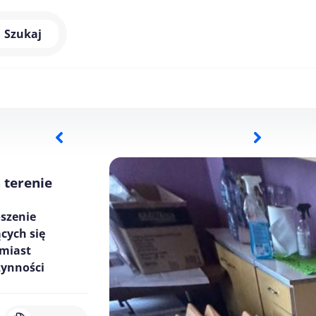
Szukaj
 terenie
oszenie
cych się
hmiast
zynności