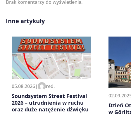
Brak komentarzy do wyświetlenia.
Imię/ Nick*
Inne artykuły
Treść komentarza*
Zapamiętaj moje dane w tej pr
05.08.2026
|
red.
kolejnych komentarzy.
Soundsystem Street Festival
02.09.202
2026 – utrudnienia w ruchu
Dzień O
oraz duże natężenie dźwięku
w Görlit