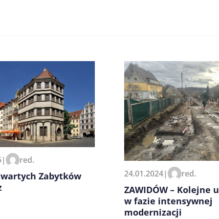
zeglądarce podczas pisania
5
|
red.
24.01.2024
|
red.
twartych Zabytków
z
ZAWIDÓW – Kolejne u
w fazie intensywnej
modernizacji