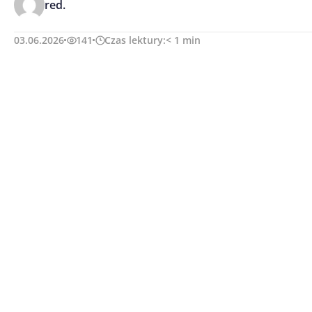
red.
03.06.2026
141
Czas lektury:
< 1
min