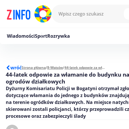
Przejdź do treści
Wiadomości
Sport
Rozrywka
wróć
Strona główna
/
8-Wpisów
/
44-latek odpowie za włamanie do budynku na terenie ogrodów działkowych
44-latek odpowie za włamanie do budynku na
ogrodów działkowych
Dyżurny Komisariatu Policji w Bogatyni otrzymał zgł
dotyczące włamania do jednego z budynków znajdują
na terenie ogródków działkowych. Na miejsce natyc
skierowani zostali policjanci, którzy przeprowadzili c
procesowe oraz zabezpieczyli ślady