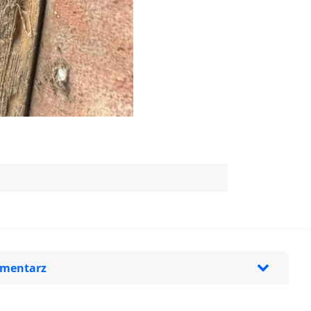
omentarz