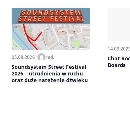
Zapamiętaj moje dane w tej pr
kolejnych komentarzy.
14.03.202
05.08.2026
|
red.
Chat Ro
Boards
Soundsystem Street Festival
2026 – utrudnienia w ruchu
oraz duże natężenie dźwięku