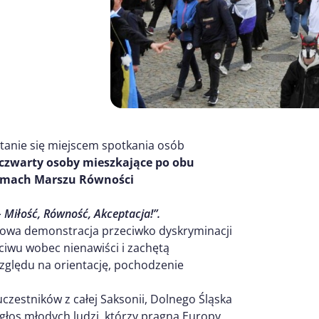
anie się miejscem spotkania osób
 czwarty osoby mieszkające po obu
 ramach Marszu Równości
 – Miłość, Równość, Akceptacja!”.
jowa demonstracja przeciwko dyskryminacji
ciwu wobec nienawiści i zachętą
zględu na orientację, pochodzenie
uczestników z całej Saksonii, Dolnego Śląska
 głos młodych ludzi, którzy pragną Europy