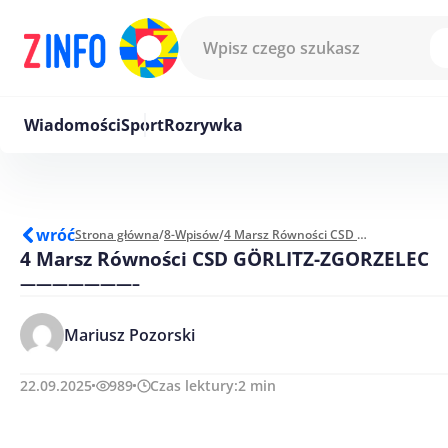
Przejdź do treści
Wiadomości
Sport
Rozrywka
wróć
Strona główna
/
8-Wpisów
/
4 Marsz Równości CSD GÖRLITZ-ZGORZELEC
4 Marsz Równości CSD GÖRLITZ-ZGORZELEC
———————–
Mariusz Pozorski
22.09.2025
989
Czas lektury:
2
min