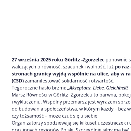
27 września 2025 roku Görlitz -Zgorzelec
ponownie st
walczących o równość, szacunek i wolność. Już
po raz
stronach granicy wyjdą wspólnie na ulice, aby w
(CSD)
zamanifestować solidarność i otwartość.
Tegoroczne hasło brzmi
: „Akzeptanz, Liebe, Gleichheit!
Marsz Równości w Görlitz -Zgorzelcu to barwna, poko
i wykluczeniu. Wspólny przemarsz jest wyrazem sprze
do budowania społeczeństwa, w którym każdy – bez w
czy tożsamość – może czuć się u siebie.
Organizatorzy spodziewają się kilkuset uczestniczek i 
oraz innych regionów Polski. Szczególnie silny ma być