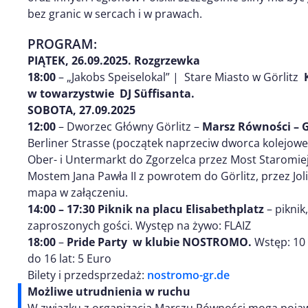
bez granic w sercach i w prawach.
PROGRAM:
PIĄTEK, 26.09.2025. Rozgrzewka
18:00
– „Jakobs Speiselokal” | Stare Miasto w Görlitz
K
w towarzystwie DJ Süffisanta.
SOBOTA, 27.09.2025
12:00
– Dworzec Główny Görlitz –
Marsz Równości – Gö
Berliner Strasse (początek naprzeciw dworca kolejoweg
Ober- i Untermarkt do Zgorzelca przez Most Staromiejs
Mostem Jana Pawła II z powrotem do Görlitz, przez Joli
mapa w załączeniu.
14:00 – 17:30
Piknik na placu Elisabethplatz
– piknik
zaproszonych gości. Występ na żywo: FLAIZ
18:00
–
Pride Party w klubie NOSTROMO.
Wstęp: 10
do 16 lat: 5 Euro
Bilety i przedsprzedaż:
nostromo-gr.de
Możliwe utrudnienia w ruchu
W związku z organizacją Marszu Równości mogą pojawi