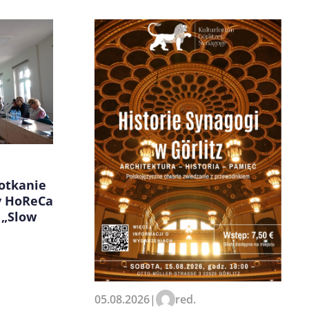
otkanie
y HoReCa
 „Slow
05.08.2026
|
red.