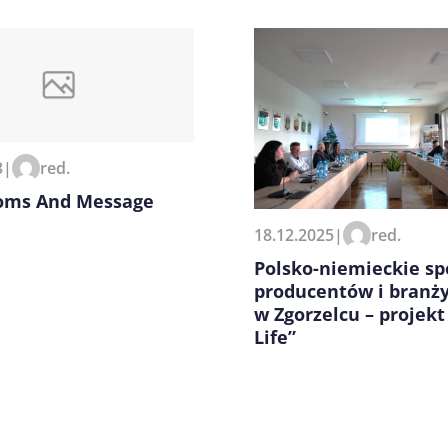
zeglądarce podczas pisania
3
|
red.
oms And Message
18.12.2025
|
red.
Polsko-niemieckie sp
producentów i branż
w Zgorzelcu – projekt
Life”