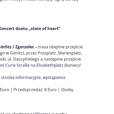
oncert duetu „state of heart”
rlitz / Zgorzelec –
trasa obejmie przejście
o w Görlitz), przez Postplatz, Marienplatz,
ki, ul. Daszyńskiego a następnie przejście
ot-Curie-Straße na Elisabethplatz (koniec)/
, stoiska informacyjne, wystąpienia
 Euro | Przedsprzedaż: 8 Euro | Osoby
ć się chwilowe zakłócenia w ruchu