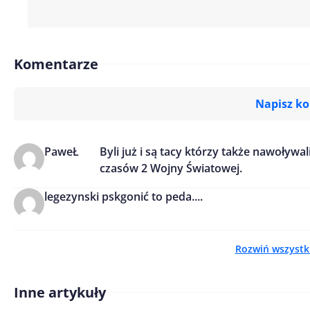
Komentarze
Napisz k
PaweŁ
Byli już i są tacy którzy także nawoływal
Imię/ Nick*
czasów 2 Wojny Światowej.
legezynski psk
gonić to peda....
Treść komentarza*
Rozwiń wszystk
Inne artykuły