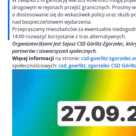
drogowym w rejonach przejść granicznych. Prosimy w
o dostosowanie się do wskazówek policji oraz służb 
nad bezpieczeństwem wydarzenia.
Przepraszamy mieszkańców za ewentualne niedogodno
14:00 rozważyć korzystanie z tras alternatywnych.
Organizator(k)ami jest Sojusz CSD Görlitz-Zgorzelec, któ
partnerów i stowarzyszeń społecznych.
Więcej informacji
na stronie:
csd-goerlitz-zgorzelec.e
społecznościowych:
csd_goerlitz_zgorzelec
CSD Görlit