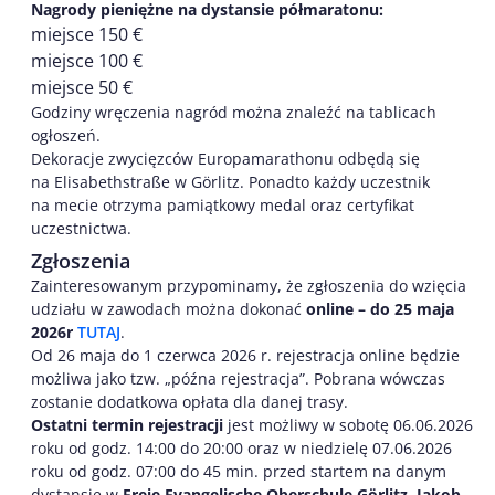
Nagrody pieniężne na dystansie półmaratonu:
miejsce 150 €
miejsce 100 €
miejsce 50 €
Godziny wręczenia nagród można znaleźć na tablicach
ogłoszeń.
Dekoracje zwycięzców Europamarathonu odbędą się
na Elisabethstraße w Görlitz. Ponadto każdy uczestnik
na mecie otrzyma pamiątkowy medal oraz certyfikat
uczestnictwa.
Zgłoszenia
Zainteresowanym przypominamy, że zgłoszenia do wzięcia
udziału w zawodach można dokonać
online
– do 25 maja
2026r
TUTAJ
.
Od 26 maja do 1 czerwca 2026 r. rejestracja online będzie
możliwa jako tzw. „późna rejestracja”. Pobrana wówczas
zostanie dodatkowa opłata dla danej trasy.
Ostatni termin rejestracji
jest możliwy w sobotę 06.06.2026
roku od godz. 14:00 do 20:00 oraz w niedzielę 07.06.2026
roku od godz. 07:00 do 45 min. przed startem na danym
dystansie w
Freie Evangelische Oberschule Görlitz, Jakob