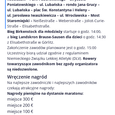
Poniatowskiego – ul. Lubańska – rondo Jana Grucy –
ul. Lubańska – plac Św. Konstantyna i Heleny –
ul. Jarosława Iwaszkiewicza – ul. Wrocławska – Most
Staromiejski –
Neißestraße – Weberstraße – Joliot-Curie-
Straße – Elisabethstraße.
Bieg Birkenstock dla młodzieży
startuje o godz. 14:00,
a
bieg Landskron Brause-Sausen dla dzieci
o godz. 14:30
z Elisabethstraße w Görlitz.
Zakończenie zawodów planowane jest o godz. 15:00
Uczestnicy biorą udział zgodnie z regulaminem
Niemieckiego Związku Lekkiej Atletyki (DLV).
Rowery
towarzyszące zawodnikom bez zgody organizatora
są niedozwolone.
Wręczenie nagród
Na najlepsze zawodniczki i najlepszych zawodników
czekają atrakcyjne nagrody:
Nagrody pieniężne na dystansie maratonu:
miejsce 300 €
miejsce 200 €
miejsce 100 €