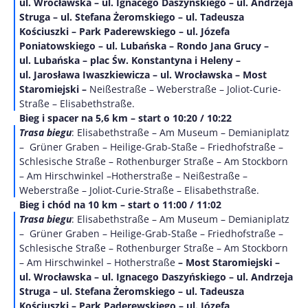
ul. Wrocławska – ul. Ignacego Daszyńskiego – ul. Andrzeja
Struga – ul. Stefana Żeromskiego – ul. Tadeusza
Kościuszki – Park Paderewskiego – ul. Józefa
Poniatowskiego – ul. Lubańska – Rondo Jana Grucy –
ul. Lubańska – plac Św. Konstantyna i Heleny –
ul. Jarosława Iwaszkiewicza – ul. Wrocławska – Most
Staromiejski –
Neißestraße – Weberstraße – Joliot-Curie-
Straße – Elisabethstraße.
Bieg i spacer na 5,6 km – start o 10:20 / 10:22
Trasa biegu
: Elisabethstraße – Am Museum – Demianiplatz
– Grüner Graben – Heilige-Grab-Staße – Friedhofstraße –
Schlesische Straße – Rothenburger Straße – Am Stockborn
– Am Hirschwinkel –Hotherstraße – Neißestraße –
Weberstraße – Joliot-Curie-Straße – Elisabethstraße.
Bieg i chód na 10 km – start o 11:00 / 11:02
Trasa biegu
: Elisabethstraße – Am Museum – Demianiplatz
– Grüner Graben – Heilige-Grab-Staße – Friedhofstraße –
Schlesische Straße – Rothenburger Straße – Am Stockborn
– Am Hirschwinkel – Hotherstraße
– Most Staromiejski –
ul. Wrocławska – ul. Ignacego Daszyńskiego – ul. Andrzeja
Struga – ul. Stefana Żeromskiego – ul. Tadeusza
Kościuszki – Park Paderewskiego – ul. Józefa