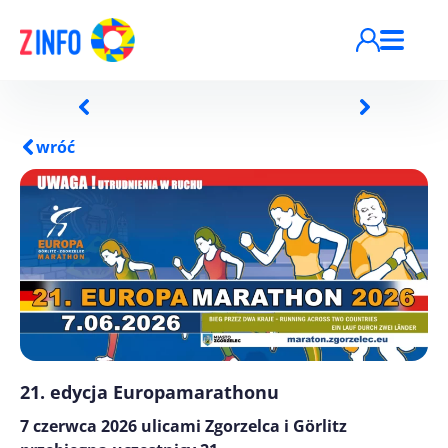
Przejdź do treści
wróć
21. edycja Europamarathonu
7 czerwca 2026 ulicami Zgorzelca i Görlitz