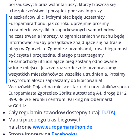
porządkowych oraz wolontariuszy, którzy troszczą się
o bezpieczeństwo i porządek podczas imprezy.
Mieszkańców ulic, którymi biec będą uczestnicy
Europamarathonu, jak co roku uprzejmie prosimy
o usunięcie wszystkich zaparkowanych samochodów
na czas trwania imprezy. O ograniczeniach w ruchu będą
informować służby porządkowe znajdujące się na trasie
biegu w Zgorzelcu. Zgodnie z przepisami, trasa biegu musi
być czysta i przejezdna, dlatego przestrzegamy,
że samochody utrudniające bieg zostaną odholowane
w inne miejsce. Jeszcze raz serdecznie przepraszamy
wszystkich mieszkańców za wszelkie utrudnienia. Prosimy
o wyrozumiałość i zapraszamy do kibicowania!
Wskazówki: Dojazd na miejsce startu dla uczestników spoza
Europamiasta Zgorzelec-Görlitz autostradą A4, drogą B112,
B99, B6 w kierunku centrum. Parking na Obermarkt
w Görlitz.
Cały regulamin zawodów dostępny tutaj:
TUTAJ
Mapki przebiegu tras biegowych
na stronie
www.europamarathon.de
Strona imprezy na
Facebooku