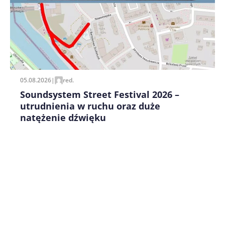
Zapamiętaj moje dane w tej przeglądarce podczas
pisania kolejnych komentarzy.
05.08.2026
|
red.
Soundsystem Street Festival 2026 –
utrudnienia w ruchu oraz duże
natężenie dźwięku