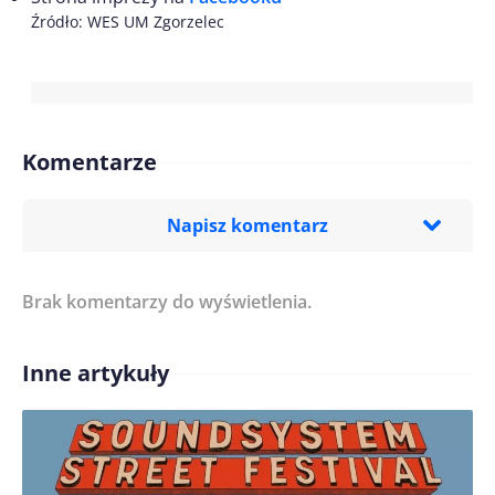
Źródło: WES UM Zgorzelec
Komentarze
Napisz komentarz
Brak komentarzy do wyświetlenia.
Imię/ Nick*
Inne artykuły
Treść komentarza*