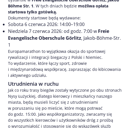
Böhme Str. 1
. W tych dniach będzie
możliwa opłata
startowa tylko gotówką.
Dokumenty startowe będą wydawane:
Sobota 6 czerwca 2026: 14:00–19:00
Niedziela 7 czerwca 2026: od godz. 7:00 w
Freie
Evangelische Oberschule Görlitz
, Jakob-Böhme-Str.
1
Europamarathon to wyjątkowa okazja do sportowej
rywalizacji i integracji biegaczy z Polski i Niemiec.
To wydarzenie, które łączy sport, zdrowie
i międzynarodową współpracę, zapraszając do kibicowania
i aktywnego udziału.
Utrudnienia w ruchu
Jak co roku trasy biegów zostały wytyczone po obu stronach
Nysy Łużyckiej, dlatego kierowcy i mieszkańcy naszego
miasta, będą musieli liczyć się z utrudnieniami
w poruszaniu się po mieście, które mogą potrwać
do godz. 15:00. Jako współorganizatorzy, zwracamy się
do wszystkich kierowców i użytkowników dróg z prośbą
o wyrozumiałość i stosowanie się do wskazówek służb