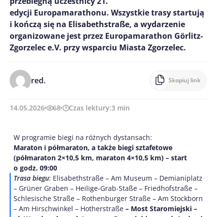
przebiegną uczestnicy 21.
edycji Europamarathonu. Wszystkie trasy startują
i kończą się na Elisabethstraße, a wydarzenie
organizowane jest przez Europamarathon Görlitz-
Zgorzelec e.V. przy wsparciu Miasta Zgorzelec.
red.
Skopiuj link
14.05.2026
68
Czas lektury:
3
min
W programie biegi na różnych dystansach:
Maraton i półmaraton, a także biegi sztafetowe
(półmaraton 2×10,5 km, maraton 4×10,5 km) – start
o godz. 09:00
Trasa biegu
: Elisabethstraße – Am Museum – Demianiplatz
– Grüner Graben – Heilige-Grab-Staße – Friedhofstraße –
Schlesische Straße – Rothenburger Straße – Am Stockborn
– Am Hirschwinkel – Hotherstraße
– Most Staromiejski –