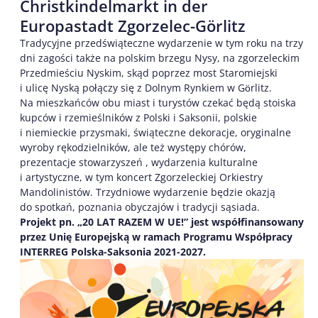
Christkindelmarkt in der
Europastadt Zgorzelec-Görlitz
Tradycyjne przedświąteczne wydarzenie w tym roku na trzy
dni zagości także na polskim brzegu Nysy, na zgorzeleckim
Przedmieściu Nyskim, skąd poprzez most Staromiejski
i ulicę Nyską połączy się z Dolnym Rynkiem w Gӧrlitz.
Na mieszkańców obu miast i turystów czekać będą stoiska
kupców i rzemieślników z Polski i Saksonii, polskie
i niemieckie przysmaki, świąteczne dekoracje, oryginalne
wyroby rękodzielników, ale też występy chórów,
prezentacje stowarzyszeń , wydarzenia kulturalne
i artystyczne, w tym koncert Zgorzeleckiej Orkiestry
Mandolinistów. Trzydniowe wydarzenie będzie okazją
do spotkań, poznania obyczajów i tradycji sąsiada.
Projekt pn. „20 LAT RAZEM W UE!” jest współfinansowany
przez Unię Europejską w ramach Programu Współpracy
INTERREG Polska-Saksonia 2021-2027.