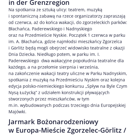
in der Grenzregion
Na spotkania ze sztuką ulicy: teatrem, muzyką
i spontaniczną zabawą na rzece organizatorzy zapraszają
od czerwca, aż do końca wakacji, do zgorzeleckich parków:
Błachańca, Paderewskiego i Nadnyskiego
oraz na Przedmieście Nyskie. Początek 1 czerwca w parku
im. A. Błachańca, gdzie najmłodsi mieszkańcy Zgorzelca
i Gӧrlitz będą mogli obejrzeć widowisko teatralne z okazji
Dnia Dziecka. Niedługo potem, w parku im. I.
Paderewskiego dwa wakacyjne popołudnia teatralne dla
każdego, a na przełomie sierpnia i września,
na zakończenie wakacji teatry uliczne w Parku Nadnyskim,
spotkania z muzyką na Przedmieściu Nyskim oraz kolejna
edycja polsko-niemieckiego konkursu „Spływ na Byle Czym
Nysą Łużycką” z udziałem konstrukcji pływających
stworzonych przez mieszkańców, w tym
m.in. wybudowanych podczas trzeciego dnia Europejskiej
Majówki.
Jarmark Bożonarodzeniowy
w Europa-Mieście Zgorzelec-Görlitz /