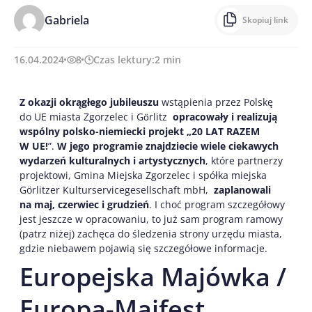
Gabriela
Skopiuj link
16.04.2024
8
Czas lektury:
2
min
Z okazji okrągłego jubileuszu
wstąpienia przez Polskę
do UE miasta Zgorzelec i Gӧrlitz
opracowały i realizują
wspólny polsko-niemiecki projekt „20 LAT RAZEM
W UE!
”.
W jego programie znajdziecie wiele ciekawych
wydarzeń kulturalnych i artystycznych
, które partnerzy
projektowi, Gmina Miejska Zgorzelec i spółka miejska
Görlitzer Kulturservicegesellschaft mbH,
zaplanowali
na maj, czerwiec i grudzień
. I choć program szczegółowy
jest jeszcze w opracowaniu, to już sam program ramowy
(patrz niżej) zachęca do śledzenia strony urzędu miasta,
gdzie niebawem pojawią się szczegółowe informacje.
Europejska Majówka /
Europa-Maifest