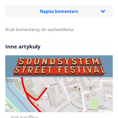
Napisz komentarz
Brak komentarzy do wyświetlenia.
Imię/ Nick*
Inne artykuły
Treść komentarza*
Zapamiętaj moje dane w tej przeglądarce podczas
pisania kolejnych komentarzy.
05.08.2026
|
red.