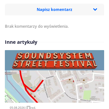
Napisz komentarz
Brak komentarzy do wyświetlenia.
Imię/ Nick*
Inne artykuły
Treść komentarza*
Zapamiętaj moje dane w tej przeglądarce podczas
pisania kolejnych komentarzy.
05.08.2026
|
red.