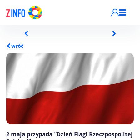
Przejdź do treści
wróć
2 maja przypada “Dzień Flagi Rzeczpospolitej