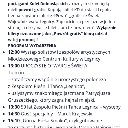
pociągami Kolei Dolnośląskich
z różnych stron będą
mieli
powrót gratis.
Kupując bilet KD do stacji Legnica
trzeba zapytać o ofertę #Powrót_gratis ze Święta
Województwa w Legnicy. Zapłacicie za przejazd w jedną
stronę, a otrzymacie bilet „tam i z powrotem”.
Wyłącznie
bilety oznaczone jako „Powrót gratis” biorą udział
w tej promocji!
PROGRAM WYDARZENIA
12:00
Występ solistów i zespołów artystycznych
Młodzieżowego Centrum Kultury w Legnicy
13:00
UROCZYSTE OTWARCIE ŚWIĘTA
Tu m.in.
– zatańczymy wspólnie uroczystego poloneza
z Zespołem Pieśni i Tańca „Legnica”,
– usłyszymy znakomitego jazzmana Patrycjusza
Gruszeckiego, który zagra hejnał miejski.
13:30
50 lat Zespołu Pieśni i Tańca Legnica – występy
14:30
Gość specjalny – Marek Krajewski
15:10
„Górna Półka Smaku”, czyli gotowanie
ze szczyptą historii w wykonaniu Orsona Hejnowicza