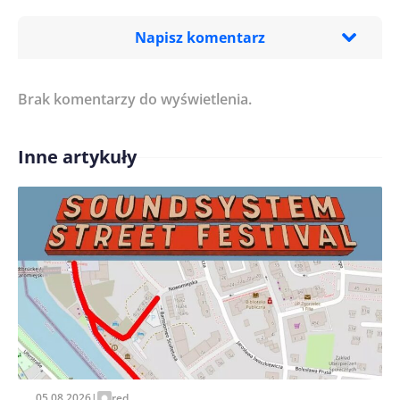
Napisz komentarz
Brak komentarzy do wyświetlenia.
Imię/ Nick*
Inne artykuły
Treść komentarza*
Zapamiętaj moje dane w tej przeglądarce podczas
pisania kolejnych komentarzy.
05.08.2026
|
red.