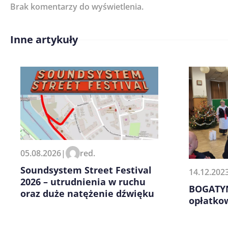
Brak komentarzy do wyświetlenia.
Imię/ Nick*
Inne artykuły
Treść komentarza*
Zapamiętaj moje dane w tej pr
05.08.2026
|
red.
kolejnych komentarzy.
Soundsystem Street Festival
14.12.202
2026 – utrudnienia w ruchu
BOGATYN
oraz duże natężenie dźwięku
opłatko