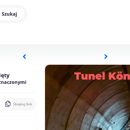
Szukaj
ięty
yznaczonymi
Skopiuj link