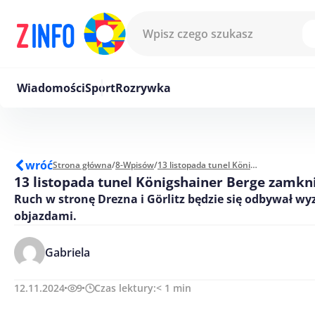
Przejdź do treści
Wiadomości
Sport
Rozrywka
wróć
Strona główna
/
8-Wpisów
/
13 listopada tunel Königshainer Berge zamknięty
13 listopada tunel Königshainer Berge zamkn
Ruch w stronę Drezna i Görlitz będzie się odbywał w
objazdami.
Gabriela
12.11.2024
9
Czas lektury:
< 1
min