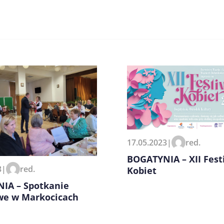
17.05.2023
|
red.
zeglądarce podczas pisania
BOGATYNIA – XII Fest
3
|
red.
Kobiet
IA – Spotkanie
we w Markocicach