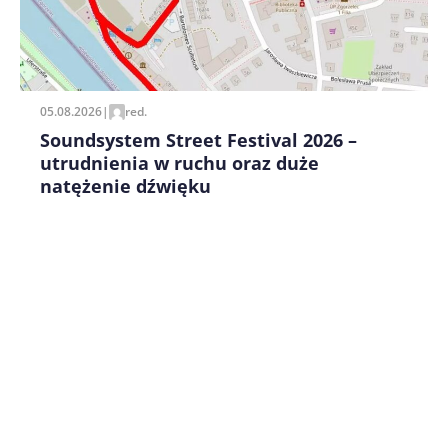
Zapamiętaj moje dane w tej przeglądarce podczas
pisania kolejnych komentarzy.
05.08.2026
|
red.
Soundsystem Street Festival 2026 –
utrudnienia w ruchu oraz duże
natężenie dźwięku