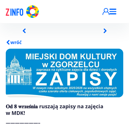
Przejdź do treści
wróć
𝐎𝐝 𝟖 𝐰𝐫𝐳𝐞𝐬́𝐧𝐢𝐚 ruszają zapisy na zajęcia
w MDK!
———————–